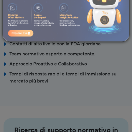
Rappresentanza autorizzata locale
Vantaggi Freyr
Contatti di alto livello con la FDA giordana
Team normativo esperto e competente.
Approccio Proattivo e Collaborativo
Tempi di risposta rapidi e tempi di immissione sul
mercato più brevi
Ricerca di supporto normativo in