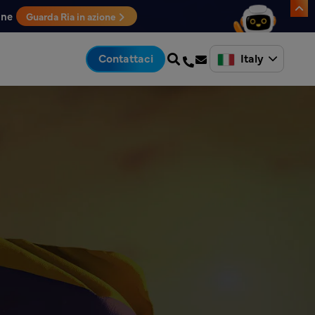
one
Guarda Ria in azione
Italy
Contattaci