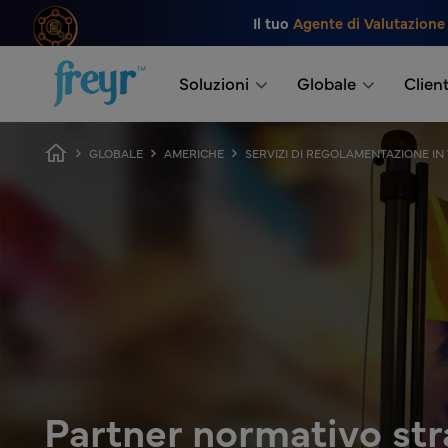
Salta al contenuto principale
Il tuo
Agente di Valutazione
.
Soluzioni
Globale
Client
Breadcrumb
GLOBALE
AMERICHE
SERVIZI DI REGOLAMENTAZIONE I
Partner normativo stra