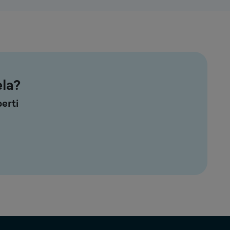
la?
erti