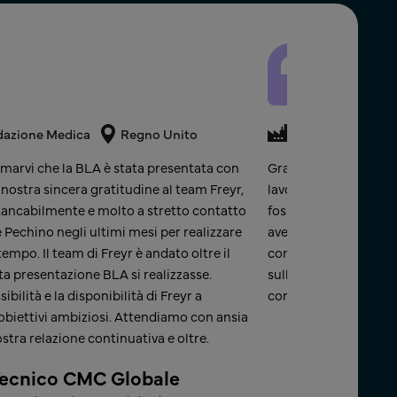
dazione Medica
Regno Unito
Prodotti medicin
marvi che la BLA è stata presentata con
Grazie, team Freyr. Ap
nostra sincera gratitudine al team Freyr,
lavoro. Avete superat
stancabilmente e molto a stretto contatto
fossero rispettate in 
 Pechino negli ultimi mesi per realizzare
avete svolto un ottim
po. Il team di Freyr è andato oltre il
complesso. Apprezzo l
ta presentazione BLA si realizzasse.
sull'enorme carico di 
ilità e la disponibilità di Freyr a
con voi, e auguro a voi
obiettivi ambiziosi. Attendiamo con ansia
Direttore,
stra relazione continuativa e oltre. ​
Responsabil
ecnico CMC Globale​
Prodotto G