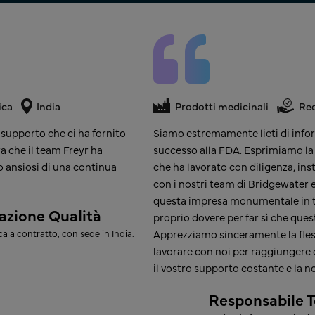
ica
India
Prodotti medicinali
Re
 supporto che ci ha fornito
Siamo estremamente lieti di infor
a che il team Freyr ha
successo alla FDA. Esprimiamo la 
o ansiosi di una continua
che ha lavorato con diligenza, in
con i nostri team di Bridgewater e
questa impresa monumentale in tem
azione Qualità​
proprio dovere per far sì che ques
 a contratto, con sede in India​.
Apprezziamo sinceramente la flessib
lavorare con noi per raggiungere 
il vostro supporto costante e la no
Responsabile T