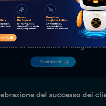
e.
propriato.
ivello globale.
ricerca di consulenze strategiche n
Contattaci
ebrazione del successo dei cli