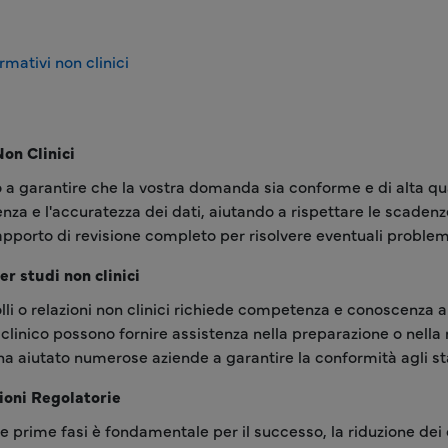
rmativi non clinici
on Clinici
no a garantire che la vostra domanda sia conforme e di alta q
renza e l'accuratezza dei dati, aiutando a rispettare le scaden
rapporto di revisione completo per risolvere eventuali probl
er studi non clinici
colli o relazioni non clinici richiede competenza e conoscenza 
clinico possono fornire assistenza nella preparazione o nella re
a aiutato numerose aziende a garantire la conformità agli st
ioni Regolatorie
e prime fasi è fondamentale per il successo, la riduzione dei c