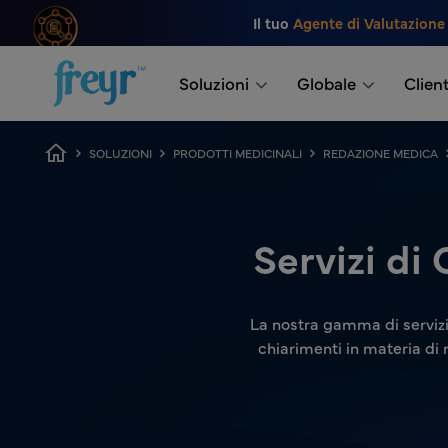
Salta al contenuto principale
Il tuo
Agente di Valutazione
.
Soluzioni
Globale
Client
Breadcrumb
SOLUZIONI
PRODOTTI MEDICINALI
REDAZIONE MEDICA
Servizi di
La nostra gamma di servizi 
chiarimenti in materia di