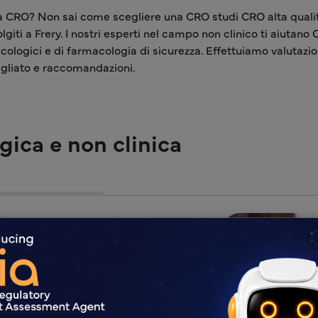
una CRO? Non sai come scegliere una CRO studi CRO alta qualit
iti a Frery. I nostri esperti nel campo non clinico ti aiutano
ologici e di farmacologia di sicurezza. Effettuiamo valutazioni
agliato e raccomandazioni.
gica e non clinica
ti da leader del settore con
non clinico.
operta a quella clinica.
che coinvolgono prodotti