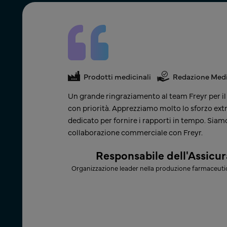
a
Prodotti medicinali
Redazione Med
 ci ha fornito
Un grande ringraziamento al team Freyr per il
m Freyr ha
con priorità. Apprezziamo molto lo sforzo extr
 una continua
dedicato per fornire i rapporti in tempo. Siam
collaborazione commerciale con Freyr.​
ualità
Responsabile dell'Assicur
Organizzazione leader nella produzione farmaceutica