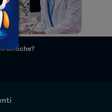
on cliniche?
enti