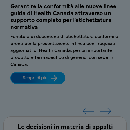
Garantire la conformità alle nuove linee
Mig
guida di Health Canada attraverso un
ges
MoW
supporto completo per l'etichettatura
com
normativa
com
irst-
Fornitura di documenti di etichettatura conformi e
Forn
enda
pronti per la presentazione, in linea con i requisiti
pron
aggiornati di Health Canada, per un importante
effic
produttore farmaceutico di generici con sede in
farm
Canada.
gest
norm
Scopri di più
Le decisioni in materia di appalti