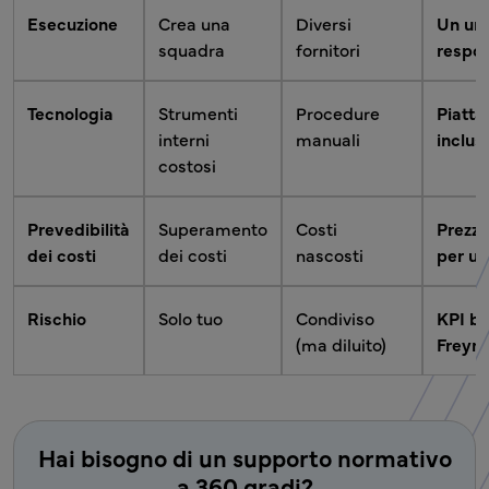
Esecuzione
Crea una
Diversi
Un un
squadra
fornitori
respon
Tecnologia
Strumenti
Procedure
Piatta
interni
manuali
inclus
costosi
Prevedibilità
Superamento
Costi
Prezzo
dei costi
dei costi
nascosti
per ut
Rischio
Solo tuo
Condiviso
KPI ba
(ma diluito)
Freyr
Hai bisogno di un supporto normativo
a 360 gradi?