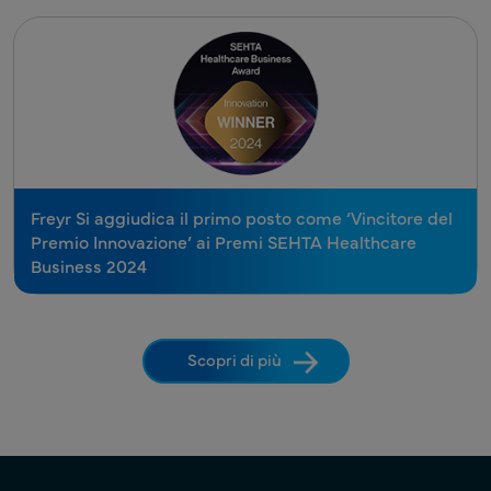
Freyr Si aggiudica il primo posto come ‘Vincitore del
Premio Innovazione’ ai Premi SEHTA Healthcare
Business 2024
Scopri di più