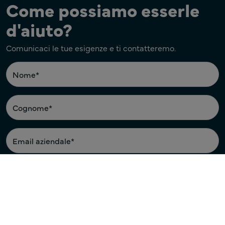
Come possiamo esserle
d'aiuto?
Comunicaci le tue esigenze e ti contatteremo.