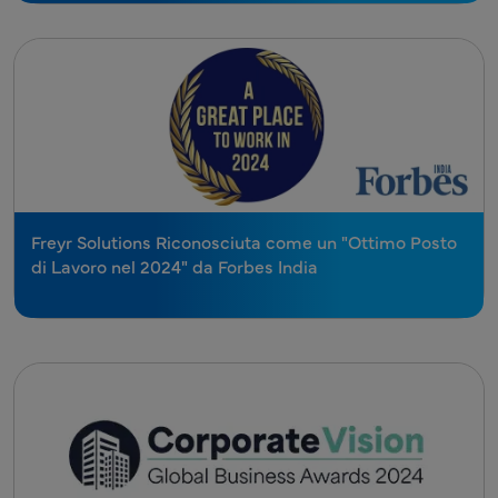
Freyr Solutions Riconosciuta come un "Ottimo Posto
di Lavoro nel 2024" da Forbes India