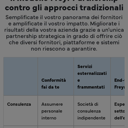
contro gli approcci tradizionali
Semplificate il vostro panorama dei fornitori
e amplificate il vostro impatto. Migliorate i
risultati della vostra azienda grazie a un'unica
partnership strategica in grado di offrire ciò
che diversi fornitori, piattaforme e sistemi
non riescono a garantire.
Servizi
esternalizzati
Conformità
e
End-t
fai da te
frammentati
Freyr
Consulenza
Assumere
Società di
Espert
personale
consulenza
settor
interno
indipendente
dell'