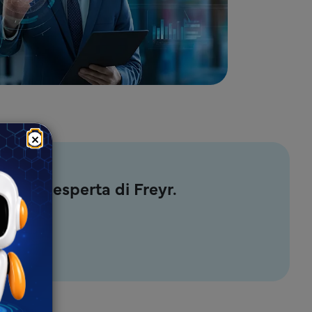
×
logica esperta di Freyr.