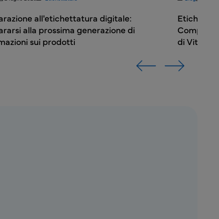
razione all'etichettatura digitale:
Etichettat
rarsi alla prossima generazione di
Complessit
mazioni sui prodotti
di Vita de