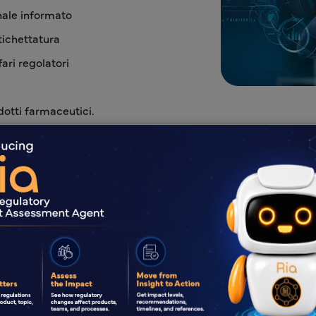
onale informato
tichettatura
ari regolatori
dotti farmaceutici.
o di etichettatura con la consulenza tecno
Contattaci