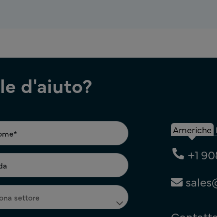
e d'aiuto?
Americhe
+1 90
sales
Contatta