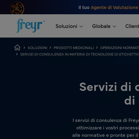
Salta al contenuto principale
Il tuo
Agente di Valutazione
.
Soluzioni
Globale
Client
Breadcrumb
SOLUZIONI
PRODOTTI MEDICINALI
OPERAZIONI NORMAT
SERVIZI DI CONSULENZA IN MATERIA DI TECNOLOGIE DI ETICHET
Servizi di
di
I servizi di consulenza di Fr
ottimizzare i vostri process
alle normative e pronte per il