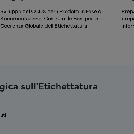
Sviluppo del CCDS per i Prodotti in Fase di
Prepa
Sperimentazione: Costruire le Basi per la
prepa
Coerenza Globale dell'Etichettatura
infor
gica sull'Etichettatura
za strategica sull'etichettatura
uti