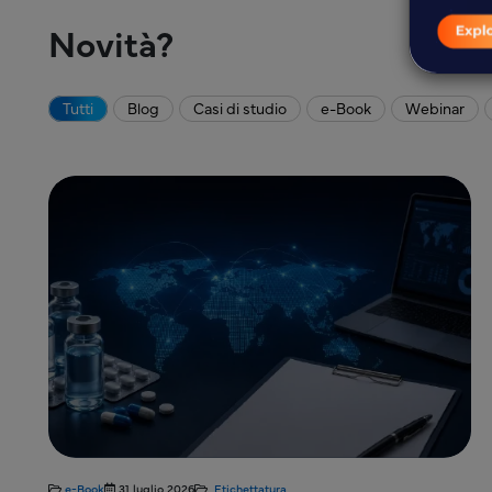
Novità?
Tutti
Blog
Casi di studio
e-Book
Webinar
e-Book
31 luglio 2026
Etichettatura