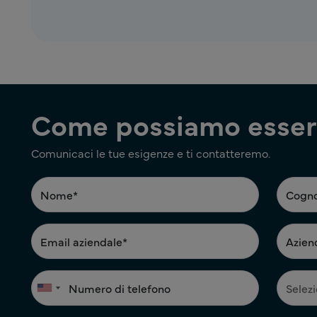
Come possiamo esserl
Comunicaci le tue esigenze e ti contatteremo.