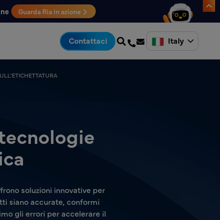
one
Guarda Ria in azione
Italy
Contattaci
ULL'ETICHETTATURA
 tecnologie
ica
frono soluzioni innovative per
otti siano accurate, conformi
mo gli errori per accelerare il