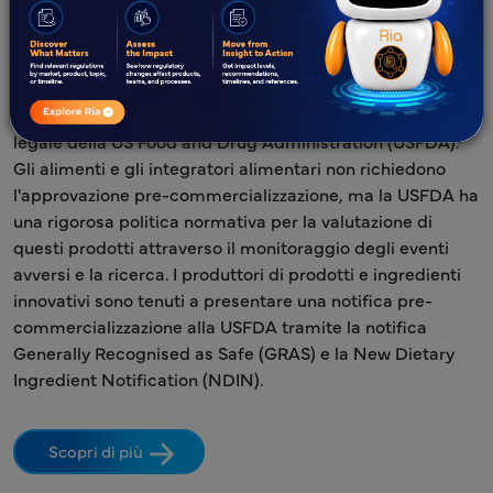
Gli Stati Uniti (US) sono un mercato basato sulla
conformità per alimenti e integratori alimentari. I prodotti
sono regolati dal Registro Federale e dal Codice dei
Regolamenti Federali (CFR), Titolo ventuno. È l'autorità
legale della US Food and Drug Administration (USFDA).
Gli alimenti e gli integratori alimentari non richiedono
l'approvazione pre-commercializzazione, ma la USFDA ha
una rigorosa politica normativa per la valutazione di
questi prodotti attraverso il monitoraggio degli eventi
avversi e la ricerca. I produttori di prodotti e ingredienti
innovativi sono tenuti a presentare una notifica pre-
commercializzazione alla USFDA tramite la notifica
Generally Recognised as Safe (GRAS) e la New Dietary
Ingredient Notification (NDIN).
Scopri di più