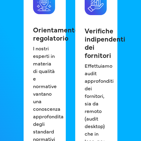
Orientamento
Verifiche
regolatorio
indipendenti
dei
I nostri
fornitori
esperti in
materia
Effettuiamo
di qualità
audit
e
approfonditi
normative
dei
vantano
fornitori,
una
sia da
conoscenza
remoto
approfondita
(audit
degli
desktop)
standard
che in
normativi