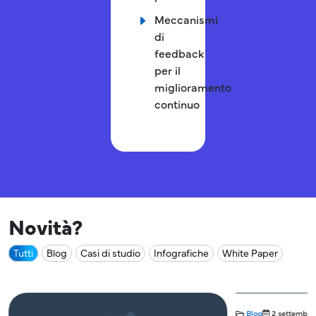
Meccanismi
di
feedback
per il
miglioramento
continuo
Novità?
Tutti
Blog
Casi di studio
Infografiche
White Paper
Blog
2 settembre