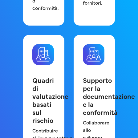
di
fornitori.
conformità.
Quadri
Supporto
di
per la
valutazione
documentazione
basati
e la
sul
conformità
rischio
Collaborare
allo
Contribuire
sviluppo
all'implementazione