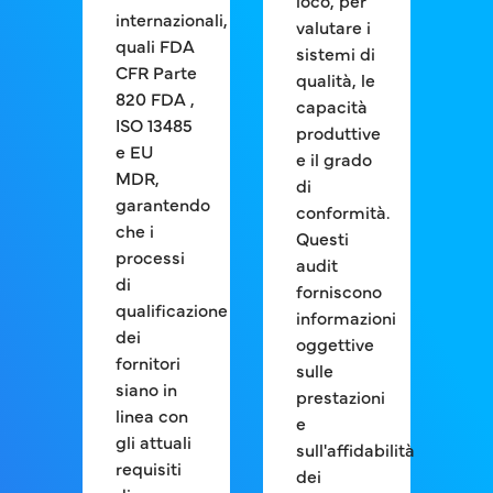
loco, per
internazionali,
valutare i
quali FDA
sistemi di
CFR Parte
qualità, le
820 FDA ,
capacità
ISO 13485
produttive
e EU
e il grado
MDR,
di
garantendo
conformità.
che i
Questi
processi
audit
di
forniscono
qualificazione
informazioni
dei
oggettive
fornitori
sulle
siano in
prestazioni
linea con
e
gli attuali
sull'affidabilità
requisiti
dei