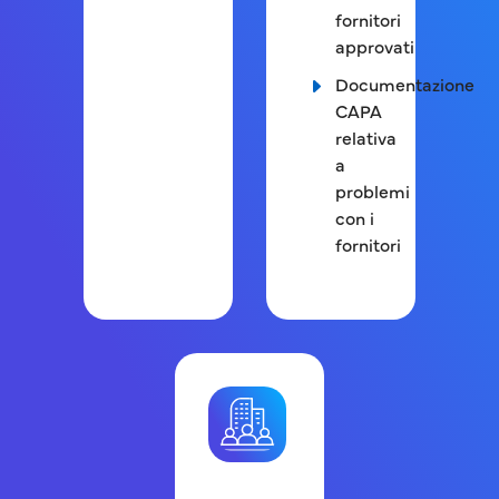
fornitori
approvati
Documentazione
CAPA
relativa
a
problemi
con i
fornitori