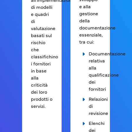
e alla
di modelli
gestione
e quadri
della
di
documentazione
valutazione
essenziale,
basati sul
tra cui:
rischio
che
Documentazione
classifichino
relativa
i fornitori
alla
in base
qualificazione
alla
dei
criticità
fornitori
dei loro
prodotti o
Relazioni
servizi.
di
revisione
Elenchi
dei