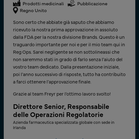
Prodotti medicinali
Affari Regolatori
Prodotti medicinali
Affari Regolatori
Prodotti medicinali
Pubblicazione
USA
India
Regno Unito
La ricevuta ANDA è stata ricevuta! Grazie mille per il
Grazie per il tempestivo supporto durante il fine
Sono certo che abbiate già saputo che abbiamo
vostro duro lavoro, la pazienza e il supporto al nostro
settimana, che ci ha permesso di presentare
ricevuto la nostra prima approvazione in assoluto
lavoro negli ultimi due mesi. Siamo lieti di essere
nuovamente la documentazione rapidamente dopo
dalla FDA per la nostra divisione Brands. Questo è un
riusciti a rispettare la tempistica e a raggiungere un
la notifica. Questo dimostra costantemente
traguardo importante per noi e per il mio team qui in
importante obiettivo aziendale della nostra giovane
l'impegno di Freyr verso il raggiungimento dei
Reg Ops. Sarei negligente se non sottolineassi che
azienda.
traguardi della nostra azienda.
non saremmo stati in grado di farlo senza l'aiuto del
vostro team dedicato. Dalla presentazione iniziale,
Direttore - Affari Regolatori Globali
Grazie ancora, e non vediamo l'ora di collaborare con
poi l'anno successivo di risposte, tutto ha contribuito
– Operazioni
il vostro team al prossimo progetto!
a farci ottenere l'approvazione finale.
Azienda farmaceutica generica tra le principali a livello
Direttore Senior dello Sviluppo
globale, con sede in India
Grazie al team Freyr per l'ottimo lavoro svolto!
Commerciale e di Prodotto
Direttore Senior, Responsabile
Azienda farmaceutica innovatrice leader, con sede negli US.
delle Operazioni Regolatorie
Azienda farmaceutica specializzata globale con sede in
Irlanda