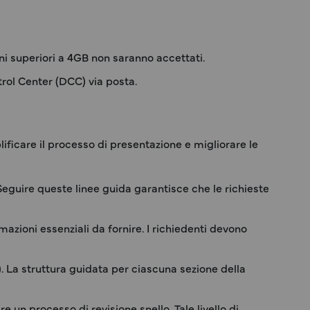
ni superiori a 4GB non saranno accettati.
trol Center (DCC) via posta.
ificare il processo di presentazione e migliorare le
 Seguire queste linee guida garantisce che le richieste
mazioni essenziali da fornire. I richiedenti devono
). La struttura guidata per ciascuna sezione della
e un processo di revisione snello. Tale livello di