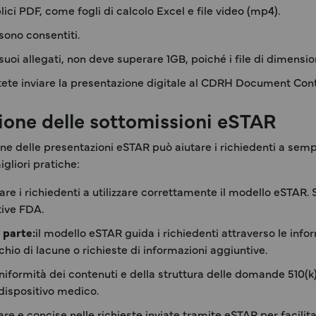
ici PDF, come fogli di calcolo Excel e file video (mp4).
 sono consentiti.
uoi allegati, non deve superare 1GB, poiché i file di dimensio
, potete inviare la presentazione digitale al CDRH Document Con
ione delle sottomissioni eSTAR
ne delle presentazioni eSTAR può aiutare i richiedenti a sempl
igliori pratiche:
tare i richiedenti a utilizzare correttamente il modello eSTAR.
tive FDA.
 parte:
il modello eSTAR guida i richiedenti attraverso le infor
rischio di lacune o richieste di informazioni aggiuntive.
uniformità dei contenuti e della struttura delle domande 510(k
 dispositivo medico.
are e concise nelle richieste inviate tramite eSTAR per facilitar