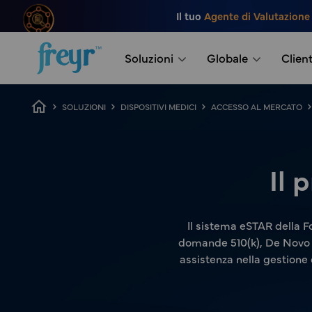
Salta al contenuto principale
Il tuo
Agente di Valutazione
.
Soluzioni
Globale
Client
Breadcrumb
SOLUZIONI
DISPOSITIVI MEDICI
ACCESSO AL MERCATO
Il
Il sistema eSTAR della F
domande 510(k), De Novo e 
assistenza nella gestione