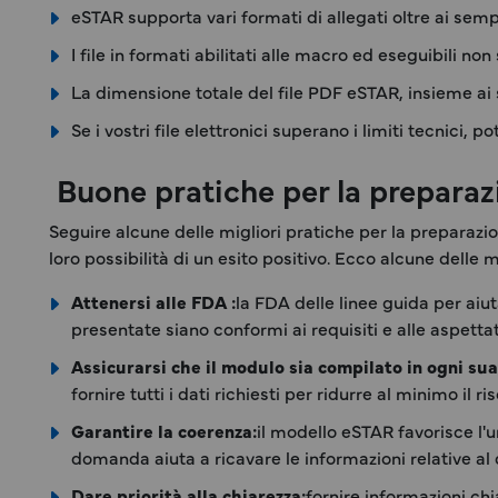
eSTAR supporta vari formati di allegati oltre ai sempl
I file in formati abilitati alle macro ed eseguibili non
La dimensione totale del file PDF eSTAR, insieme ai s
Se i vostri file elettronici superano i limiti tecnici
Buone pratiche per la preparaz
Seguire alcune delle migliori pratiche per la preparazio
loro possibilità di un esito positivo. Ecco alcune delle m
Attenersi alle FDA :
la FDA delle linee guida per aiu
presentate siano conformi ai requisiti e alle aspetta
Assicurarsi che il modulo sia compilato in ogni sua
fornire tutti i dati richiesti per ridurre al minimo il 
Garantire la coerenza:
il modello eSTAR favorisce l'
domanda aiuta a ricavare le informazioni relative al
Dare priorità alla chiarezza:
fornire informazioni chi