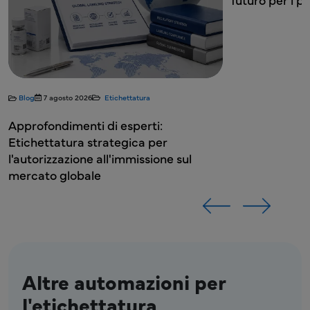
di
:
r
ne sul
Altre automazioni per
l'etichettatura