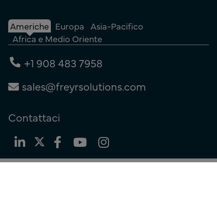
Americhe
Europa
Asia-Pacifico
Africa e Medio Oriente
+1 908 483 7958
sales@freyrsolutions.com
Contattaci
Termini di utilizzo
|
Informativa sulla privacy
|
Informativa sui cookie
© Copyright 2026
Freyr.
Tutti i diritti riservati.