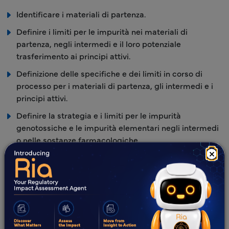
Identificare i materiali di partenza.
Definire i limiti per le impurità nei materiali di
partenza, negli intermedi e il loro potenziale
trasferimento ai principi attivi.
Definizione delle specifiche e dei limiti in corso di
processo per i materiali di partenza, gli intermedi e i
principi attivi.
Definire la strategia e i limiti per le impurità
genotossiche e le impurità elementari negli intermedi
o nelle sostanze farmacologiche.
×
Orientamento sulla progettazione dei protocolli per
studi di stabilità, validazione del processo, studi sui
tempi di mantenimento e studi di degradazione
forzata.
Analisi delle lacune dei documenti/dati di origine
generati per le presentazioni ASMF in linea con le