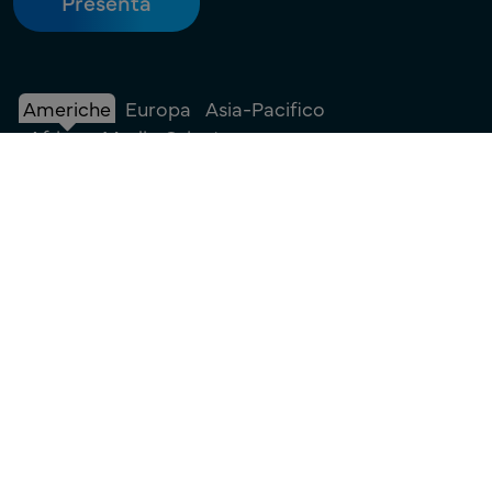
Americhe
Europa
Asia-Pacifico
Africa e Medio Oriente
+1 908 483 7958
sales@freyrsolutions.com
Contattaci
Termini di utilizzo
|
Informativa sulla privacy
|
Informativa sui cookie