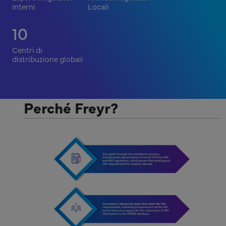
Interni
Locali
10
Centri di
distribuzione globali
Perché Freyr?