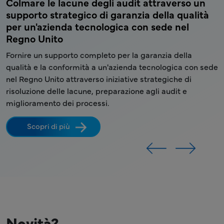
Colmare le lacune degli audit attraverso un
R
supporto strategico di garanzia della qualità
p
per un'azienda tecnologica con sede nel
s
Regno Unito
a
Fornire un supporto completo per la garanzia della
F
e
qualità e la conformità a un'azienda tecnologica con sede
a
nel Regno Unito attraverso iniziative strategiche di
d
risoluzione delle lacune, preparazione agli audit e
d
miglioramento dei processi.
a
Scopri di più
Novità?