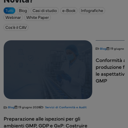
Tutti
Blog
Casi di studio
e-Book
Infografiche
Webinar
White Paper
Cos'è il CAV
Blog
19 giugno 2
Conformità all'
produzione fa
le aspettativ
GMP
Blog
19 giugno 2026
Servizi di Conformità e Audit
Preparazione alle ispezioni per gli
ambienti GMP, GDP e GxP: Costruire