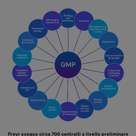
Freyr esegue circa 700 controlli a livello preliminare