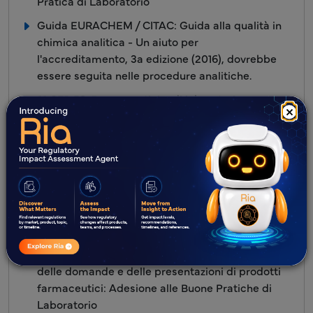
Pratica di Laboratorio
Guida EURACHEM / CITAC: Guida alla qualità in
chimica analitica - Un aiuto per
l'accreditamento, 3a edizione (2016), dovrebbe
essere seguita nelle procedure analitiche.
21 CFR 58: Buone pratiche di laboratorio per
×
studi di laboratorio non clinici
Guida ai Regolamenti GLP del Regno Unito,
Febbraio 2000 (a cura di GLPMA)
Manuale dell'WHO sulle buone pratiche di
laboratorio (GLP): pratiche di qualità per la
ricerca e lo sviluppo non clinico regolamentato
Health Canada: Documento guida finalizzato -
Dati di studi di laboratorio non clinici a supporto
delle domande e delle presentazioni di prodotti
farmaceutici: Adesione alle Buone Pratiche di
Laboratorio