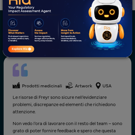
Celebrazione del successo dei
clienti
Prodotti medicinali
Artwork
Canada
Prodotti medicinali
Artwork
USA
Prodotti medicinali
Artwork
USA
Grazie mille per aver lavorato a questi aspetti e averli
Complimenti a tutti per lo splendido lavoro di
Le risorse di Freyr sono sicure nell'evidenziare
resi una priorità. Il vostro aiuto è davvero apprezzato.
squadra!! Da soli possiamo fare così poco; insieme
problemi, discrepanze ed elementi che richiedono
possiamo fare così tanto.
attenzione.
Product Manager
Attendo con impazienza il prossimo traguardo e la
Non vedo l'ora di lavorare con il resto del team – sono
Azienda farmaceutica generica globale con sede in Canada
collaborazione su nuovi progetti in futuro.
grato di poter fornire feedback e spero che questa