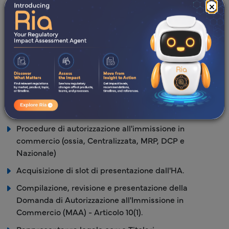
Farmacovigilanza (QPPV) e di una Persona Nazionale
×
per la Farmacovigilanza (NPPV) in tutti i paesi dell'UE.
Monitorare le variazioni di sicurezza e la conformità del
master file del sistema di farmacovigilanza.
Supporto normativo relativo alla Brexit, inclusa
l'assistenza per l'ingresso nel mercato per le aziende
senza un prodotto approvato nello SEE o nel Regno
Unito, modifiche al QP, Sistema di Farmacovigilanza
Master File (PSMF), requisiti del QPPV dell'UE, ecc.
Procedure di autorizzazione all'immissione in
commercio (ossia, Centralizzata, MRP, DCP e
Nazionale)
Acquisizione di slot di presentazione dall'HA.
Compilazione, revisione e presentazione della
Domanda di Autorizzazione all'Immissione in
Commercio (MAA) - Articolo 10(1).