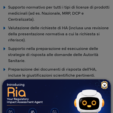
Supporto normativo per tutti i tipi di licenze di prodotti
medicinali (ad es. Nazionale, MRP, DCP e
Centralizzata).
Valutazione delle richieste di HA (inclusa una revisione
della presentazione normativa a cui la richiesta si
riferisce).
Supporto nella preparazione ed esecuzione delle
strategie di risposta alle domande delle Autorità
Sanitarie.
Preparazione dei documenti di risposta dell'HA,
incluse le giustificazioni scientifiche pertinenti.
Valutazione della documentazione di sottomissione,
×
incluse le domande iniziali e le sottomissioni post-
approvazione (ad es., commenti di convalida iniziali,
risposta al rapporto di valutazione della completezza e
risposta alle Richieste di Informazioni [IRs]).