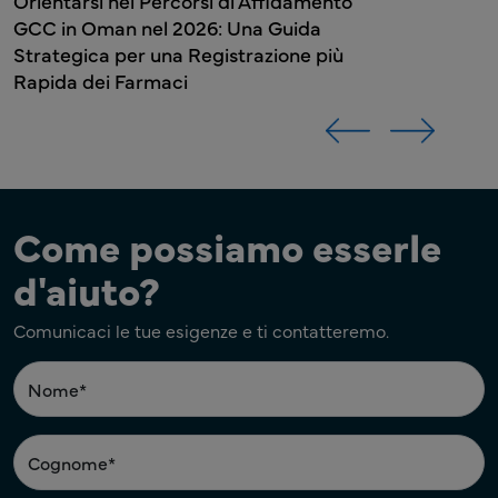
rsi nei Percorsi di Affidamento
 Oman nel 2026: Una Guida
ica per una Registrazione più
 dei Farmaci
Come possiamo esserle
d'aiuto?
Comunicaci le tue esigenze e ti contatteremo.