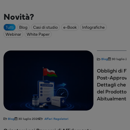
Novità?
Tutti
Blog
Casi di studio
e-Book
Infografiche
Webinar
White Paper
Blog
30 luglio 2026
Affari Re
Obblighi di Farmacovi
Post-Approvazione in M
Dettagli che i Titolari 
del Prodotto (PRH) Sb
Abitualmente
0 luglio 2026
Affari Regolatori