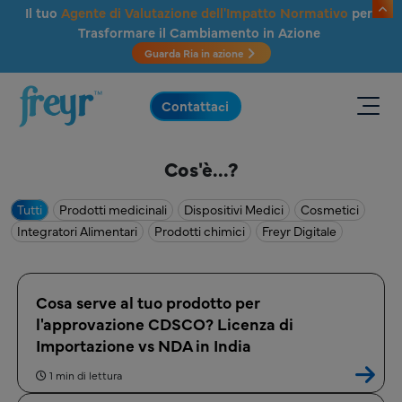
Salta al contenuto principale
Il tuo
Agente di Valutazione dell'Impatto Normativo
per
Trasformare il Cambiamento in Azione
Guarda Ria in azione
.
Contattaci
Cos'è...?
Tutti
Prodotti medicinali
Dispositivi Medici
Cosmetici
Integratori Alimentari
Prodotti chimici
Freyr Digitale
Cosa serve al tuo prodotto per
l'approvazione CDSCO? Licenza di
Importazione vs NDA in India
1 min di lettura