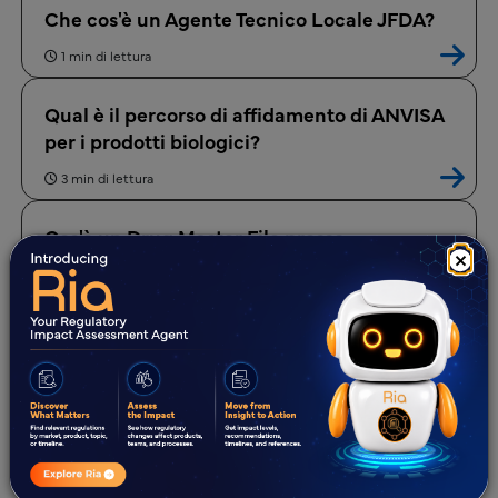
Che cos'è un Agente Tecnico Locale JFDA?
1 min di lettura
Qual è il percorso di affidamento di ANVISA
per i prodotti biologici?
3 min di lettura
Cos'è un Drug Master File presso
×
COFEPRIS?
2 min di lettura
Cos'è il MoCRA?
2 min di lettura
Quali sono le 5 Principali Sfide nella
Registrazione dei Farmaci in Thailandia?