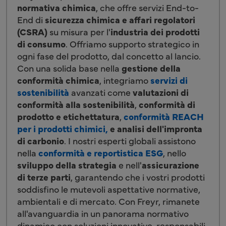
normativa chimica
, che offre servizi End-to-
End di
sicurezza chimica e affari regolatori
(CSRA)
su misura per l'
industria dei prodotti
di consumo
. Offriamo supporto strategico in
ogni fase del prodotto, dal concetto al lancio.
Con una solida base nella
gestione della
conformità chimica
, integriamo
servizi di
sostenibilità
avanzati come
valutazioni di
conformità alla sostenibilità
,
conformità di
prodotto e etichettatura
,
conformità REACH
per i prodotti chimici,
e
analisi dell'impronta
di carbonio
. I nostri esperti globali assistono
nella
conformità e reportistica ESG
, nello
sviluppo della strategia
e nell'
assicurazione
di terze parti
, garantendo che i vostri prodotti
soddisfino le mutevoli aspettative normative,
ambientali e di mercato. Con Freyr, rimanete
all'avanguardia in un panorama normativo
dinamico con soluzioni innovative, responsabili