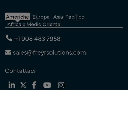
Americhe
Europa
Asia-Pacifico
Africa e Medio Oriente
+1 908 483 7958
sales@freyrsolutions.com
Contattaci
Termini di utilizzo
|
Informativa sulla privacy
|
Informativa sui cookie
© Copyright 2026
Freyr.
Tutti i diritti riservati.