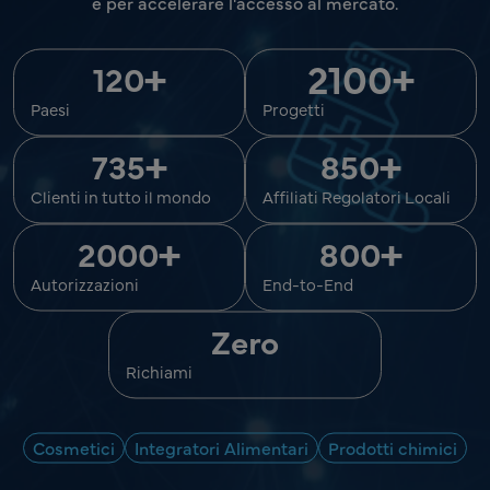
e per accelerare l'accesso al mercato.
+
2100
+
120
Paesi
Progetti
+
+
735
850
Clienti in tutto il mondo
Affiliati Regolatori Locali
+
+
2000
800
Autorizzazioni
End-to-End
Zero
Richiami
Cosmetici
Integratori Alimentari
Prodotti chimici