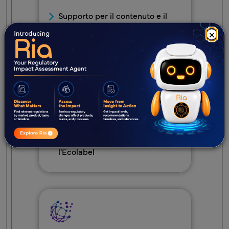
Supporto per il contenuto e il
design del logo di riciclo per
×
alimenti e integratori
alimentari
Affronta la conformità a EPR,
PCR, PPWR e SUP con
sicurezza!
Servizi per il Regolamento UE
sulla Deforestazione
Supporto normativo per
l'Ecolabel