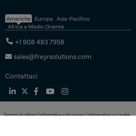
Americhe
Europa
Asia-Pacifico
Africa e Medio Oriente
+1 908 483 7958
sales@freyrsolutions.com
Contattaci
Termini di utilizzo
|
Informativa sulla privacy
|
Informativa sui cookie
© Copyright 2026
Freyr.
Tutti i diritti riservati.