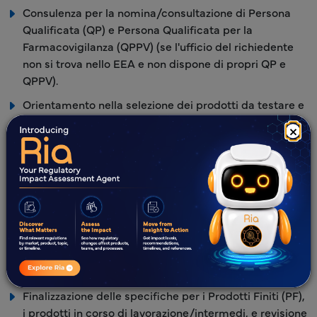
Consulenza per la nomina/consultazione di Persona
Qualificata (QP) e Persona Qualificata per la
Farmacovigilanza (QPPV) (se l'ufficio del richiedente
non si trova nello EEA e non dispone di propri QP e
QPPV).
Orientamento nella selezione dei prodotti da testare e
dei bio-lotti di prodotti medicinali di riferimento per lo
×
studio di bioequivalenza.
Fornire supporto nella selezione dei parametri di
dissoluzione/multimedia per l'esecuzione della
dissoluzione per i prodotti in esame e i prodotti
medicinali di riferimento.
Supporto alla revisione per i produttori durante la fase
di sviluppo del prodotto (natura discriminatoria dei
media).
Finalizzazione delle specifiche per i Prodotti Finiti (PF),
i prodotti in corso di lavorazione/intermedi, e revisione