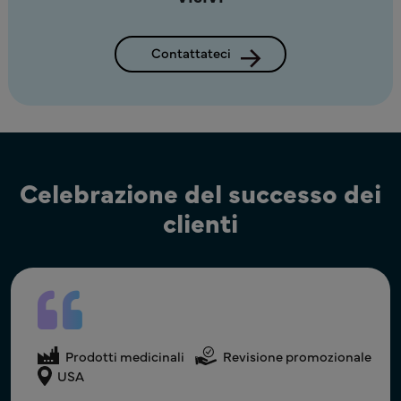
Contattateci
Celebrazione del successo dei
clienti
Prodotti medicinali
Prodotti medicinali
Artwork creative
Prodotti medicinali
Revisione promozionale
Supporto per Conferenze
India
USA
USA