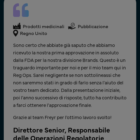
Prodotti medicinali
Affari Regolatori
Prodotti medicinali
Affari Regolatori
Prodotti medicinali
Pubblicazione
USA
India
Regno Unito
La ricevuta ANDA è stata ricevuta! Grazie mille per il
Grazie per il tempestivo supporto durante il fine
Sono certo che abbiate già saputo che abbiamo
vostro duro lavoro, la pazienza e il supporto al nostro
settimana, che ci ha permesso di presentare
ricevuto la nostra prima approvazione in assoluto
lavoro negli ultimi due mesi. Siamo lieti di essere
nuovamente la documentazione rapidamente dopo
dalla FDA per la nostra divisione Brands. Questo è un
riusciti a rispettare la tempistica e a raggiungere un
la notifica. Questo dimostra costantemente
traguardo importante per noi e per il mio team qui in
importante obiettivo aziendale della nostra giovane
l'impegno di Freyr verso il raggiungimento dei
Reg Ops. Sarei negligente se non sottolineassi che
azienda.
traguardi della nostra azienda.
non saremmo stati in grado di farlo senza l'aiuto del
vostro team dedicato. Dalla presentazione iniziale,
Direttore - Affari Regolatori Globali
Grazie ancora, e non vediamo l'ora di collaborare con
poi l'anno successivo di risposte, tutto ha contribuito
– Operazioni
il vostro team al prossimo progetto!
a farci ottenere l'approvazione finale.
Azienda farmaceutica generica tra le principali a livello
Direttore Senior dello Sviluppo
globale, con sede in India
Grazie al team Freyr per l'ottimo lavoro svolto!
Commerciale e di Prodotto
Direttore Senior, Responsabile
Azienda farmaceutica innovatrice leader, con sede negli US.
delle Operazioni Regolatorie