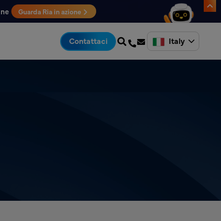
one
Guarda Ria in azione
Italy
Contattaci