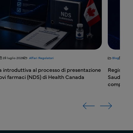
28 luglio 2026
Affari Regolatori
Blog
27 lug
 introduttiva al processo di presentazione
Registrazi
ovi farmaci (NDS) di Health Canada
Saudita: q
completo 