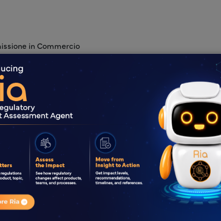
mmissione in Commercio
i
chettatura End-to-End