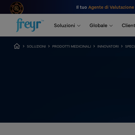
Salta al contenuto principale
Il tuo
Agente di Valutazione
.
Soluzioni
Globale
Client
Breadcrumb
SOLUZIONI
PRODOTTI MEDICINALI
INNOVATORI
SPEC