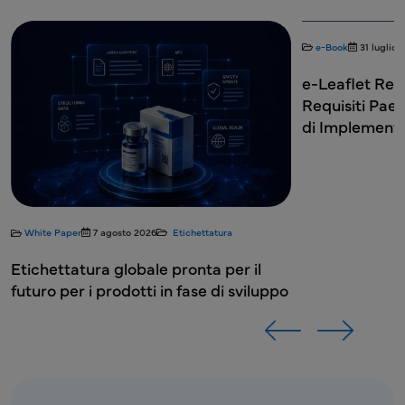
e-Book
31 luglio 2026
Etichettatura
Blog
2 l
e-Leaflet Regolamenti Globali:
Sviluppo
Requisiti Paese per Paese e Strategia
Fase di 
di Implementazione
Basi per
dell'Eti
il
iluppo