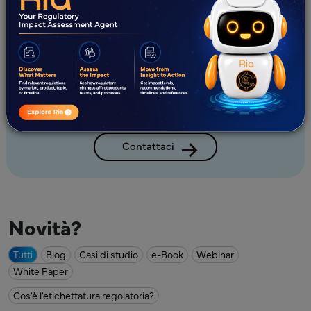
Esplora le nostre comprovate soluzioni
per l'armonizzazione e la
standardizzazione dei contenuti
Contattaci
Novità?
Tutti
Blog
Casi di studio
e-Book
Webinar
White Paper
Cos'è l'etichettatura regolatoria?