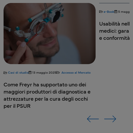
e-Book
5 maggio
Usabilità nello
medici: garant
e conformità
Casi di studio
13 maggio 2025
Accesso al Mercato
Come Freyr ha supportato uno dei
maggiori produttori di diagnostica e
attrezzature per la cura degli occhi
per il PSUR