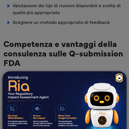
Valutazione dei tipi di riunioni disponibili e scelta di
quello più appropriato
Scegliere un metodo appropriato di feedback
Competenza e vantaggi della
consulenza sulle Q-submission
FDA
Competenza
Vantaggi
×
Supporto per Q-Submission originale,
supplementare e di modifica
Analisi dei documenti del dispositivo.
Valutazione e definizione del percorso di incontro più
adatto