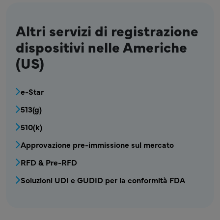
Altri servizi di registrazione
dispositivi nelle Americhe
(US)
MDV - Registrazione dei Dispositivi Americh
e-Star
513(g)
510(k)
Approvazione pre-immissione sul mercato
RFD & Pre-RFD
Soluzioni UDI e GUDID per la conformità FDA