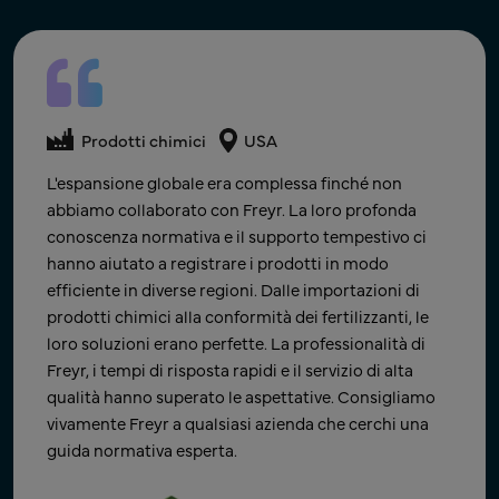
Prodotti chimici
Conformità del Prodotto
Prodotti chimici
Paesi Bassi
Prodotti chimici
USA
Globale
La collaborazione con Freyr ci ha sollevato da alcune
L'espansione globale era complessa finché non
Volevo augurarvi il meglio e ribadire i miei
delle preoccupazioni e degli oneri legati al rispetto
abbiamo collaborato con Freyr. La loro profonda
ringraziamenti e quelli del team per tutto il vostro
delle complesse normative in materia di imballaggi,
conoscenza normativa e il supporto tempestivo ci
duro lavoro e impegno. Credo che stiamo davvero
nonché dei requisiti e del contesto in continua
hanno aiutato a registrare i prodotti in modo
raggiungendo una posizione in cui abbiamo
evoluzione. Ora sappiamo di essere in buone mani e
efficiente in diverse regioni. Dalle importazioni di
modalità di lavoro chiare e un piano più definito.
continuiamo a lavorare con loro. Se anche la vostra
prodotti chimici alla conformità dei fertilizzanti, le
Auguri, e spero di lavorare di nuovo con voi in futuro.
azienda ha difficoltà a districarsi tra i complessi
loro soluzioni erano perfette. La professionalità di
requisiti di conformità in materia di imballaggi, vi
Freyr, i tempi di risposta rapidi e il servizio di alta
Associato di conformità normativa
consiglio vivamente Freyr come partner affidabile e
qualità hanno superato le aspettative. Consigliamo
Scholl - FLP, Ricerca e Sviluppo
prezioso per i progetti relativi alle normative sugli
vivamente Freyr a qualsiasi azienda che cerchi una
Azienda multinazionale di beni di consumo, con sede nel
imballaggi.
guida normativa esperta.
Regno Unito