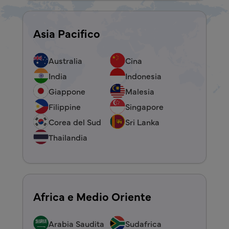
Asia Pacifico
Australia
Cina
India
Indonesia
Giappone
Malesia
Filippine
Singapore
Corea del Sud
Sri Lanka
Thailandia
Africa e Medio Oriente
Arabia Saudita
Sudafrica