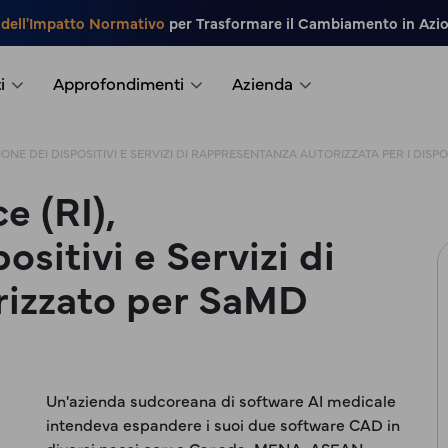
 dell'Impatto Normativo
per Trasformare il Cambiamento in Azi
i
Approfondimenti
Azienda
ONE DEI DISPOSITIVI E SERVIZI DI RAPPRESENTANZA AUTORIZZATA PER I DISP
e (RI),
ositivi e Servizi di
rizzato per SaMD
Un'azienda sudcoreana di software AI medicale
intendeva espandere i suoi due software CAD in