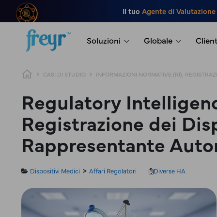
Salta al contenuto principale
Il tuo
Agente di Valutazione
.
Soluzioni
Globale
Client
Breadcrumb
CASI DI STUDIO
INFORMAZIONI NORMATIVE (RI), REGISTRAZI
Regulatory Intelligenc
Registrazione dei Disp
Rappresentante Auto
Dispositivi Medici
Affari Regolatori
Diverse HA