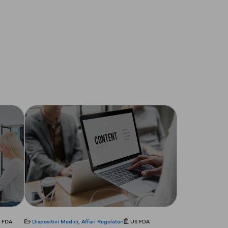
×
 FDA
Dispositivi Medici
,
Affari Regolatori
US FDA