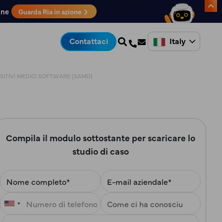
one
Guarda Ria in azione
Italy
Contattaci
OSITIVI MEDICI SOFTWARE (SAMD)
Compila il modulo sottostante per scaricare lo
studio di caso