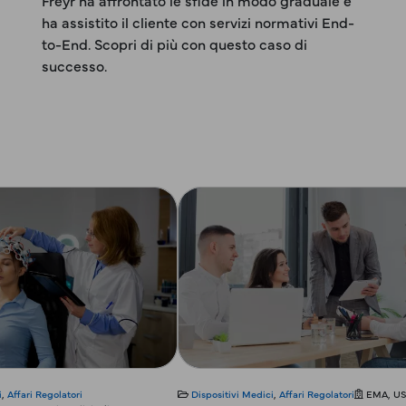
Freyr ha affrontato le sfide in modo graduale e
ha assistito il cliente con servizi normativi End-
to-End. Scopri di più con questo caso di
successo.
i
,
Affari Regolatori
Dispositivi Medici
,
Affari Regolatori
EMA, US