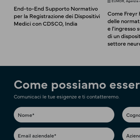
EUMDR, Agenzia e
End-to-End Supporto Normativo
Come Freyr h
per la Registrazione dei Dispositivi
delle normati
Medici con CDSCO, India
e l'ingresso 
di un disposi
settore neur
Come possiamo esserl
Comunicaci le tue esigenze e ti contatteremo.