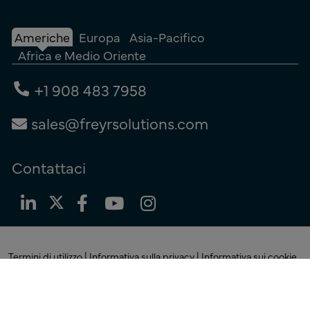
Americhe
Europa
Asia-Pacifico
Africa e Medio Oriente
+1 908 483 7958
sales@freyrsolutions.com
Contattaci
Termini di utilizzo
|
Informativa sulla privacy
|
Informativa sui cookie
© Copyright 2026
Freyr.
Tutti i diritti riservati.