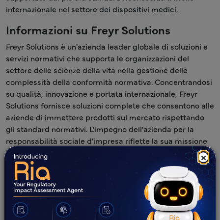
internazionale nel settore dei dispositivi medici.
Informazioni su Freyr Solutions
Freyr Solutions è un'azienda leader globale di soluzioni e
servizi normativi che supporta le organizzazioni del
settore delle scienze della vita nella gestione delle
complessità della conformità normativa. Concentrandosi
su qualità, innovazione e portata internazionale, Freyr
Solutions fornisce soluzioni complete che consentono alle
aziende di immettere prodotti sul mercato rispettando
gli standard normativi. L'impegno dell'azienda per la
responsabilità sociale d'impresa riflette la sua missione
di promuovere un cambiamento positivo all'interno del
×
settore e delle comunità che serve.
Oltre 14 anni nel panorama normativo delle scienze
della vita.
Oltre 1650 clienti globali e in crescita.