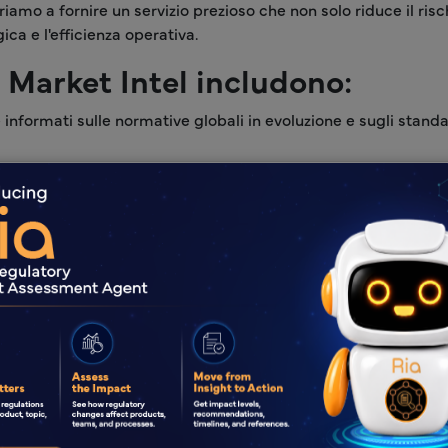
amo a fornire un servizio prezioso che non solo riduce il risc
ca e l'efficienza operativa.
i Market Intel includono:
 informati sulle normative globali in evoluzione e sugli standa
egie transfrontaliere dei concorrenti per migliorare l'ingresso e
e affrontare i potenziali rischi di conformità normativa.
nalizzati contenenti informazioni pertinenti al marchio specif
o per i consumatori.
ivi progressivi alle industrie delle scienze della vita e quest
l mondo. Il rilascio di Market Intelligence è coerente con la vis
i strumenti per superare un ambiente normativo complesso e pr