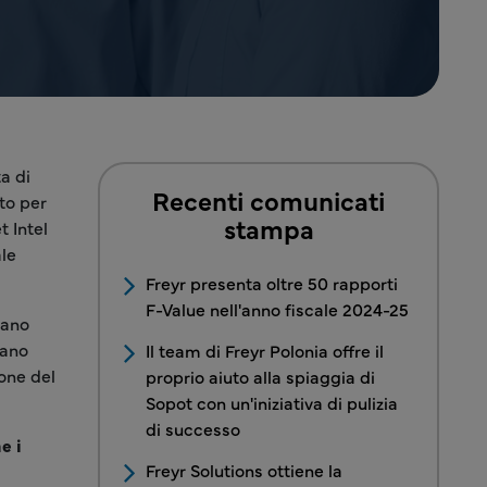
ta di
Recenti comunicati
to per
stampa
t Intel
ale
Freyr presenta oltre 50 rapporti
F-Value nell'anno fiscale 2024-25
tano
tano
Il team di Freyr Polonia offre il
ione del
proprio aiuto alla spiaggia di
Sopot con un'iniziativa di pulizia
di successo
e i
Freyr Solutions ottiene la
a