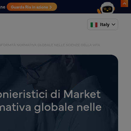
one
Guarda Ria in azione
Italy
ONFORMITÀ NORMATIVA GLOBALE NELLE SCIENZE DELLA VITA
onieristici di Market
mativa globale nelle