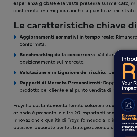
esperienza globale e la vasta presenza sul mercato, miri
conformità, ma migliora anche la pianificazione strategi
Le caratteristiche chiave d
Aggiornamenti normativi in tempo reale
: Rimanere
conformità.
Benchmarking della concorrenza
: Valutare le strat
posizionamento sul mercato.
Valutazione e mitigazione del rischio
: Identificare 
Rapporti di Mercato Personalizzati
: Rapporti perso
prodotto del cliente e al punto vendita di riferiment
Freyr ha costantemente fornito soluzioni e servizi normat
azienda è presente in oltre 20 importanti sedi in tutto i
innovazione e qualità di Freyr, fornendo ai clienti gl
decisioni accurate per le strategie aziendali.