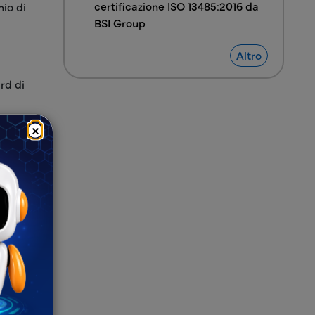
certificazione ISO 13485:2016 da
hio di
BSI Group
Altro
rd di
 il
×
ico del
a
ione di
endere