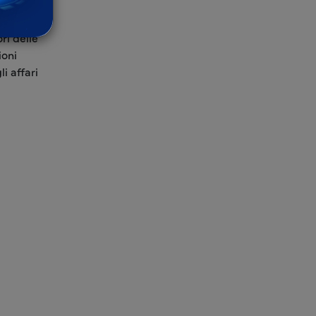
ri delle
ioni
i affari