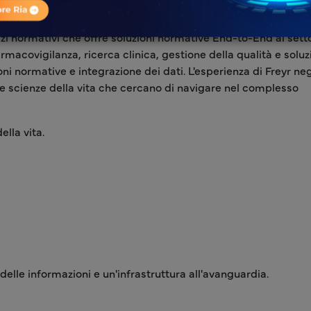
izi normativi che offre soluzioni normative End-to-End ai setto
farmacovigilanza, ricerca clinica, gestione della qualità e soluz
 normative e integrazione dei dati. L'esperienza di Freyr negl
lle scienze della vita che cercano di navigare nel complesso
lla vita.
delle informazioni e un'infrastruttura all'avanguardia.