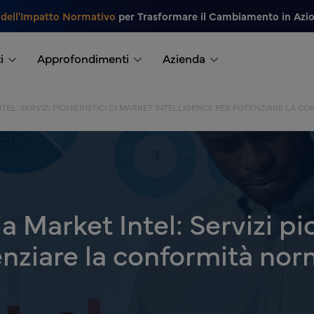
 dell'Impatto Normativo
per Trasformare il Cambiamento in Azi
i
Approfondimenti
Azienda
TEL: SERVIZI PIONIERISTICI DI MARKET INTELLIGENCE PER POTENZIARE LA C
a Market Intel: Servizi pi
enziare la conformità nor