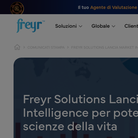
Salta al contenuto principale
Il tuo
Agente di Valutazione
.
Soluzioni
Globale
Client
Breadcrumb
COMUNICATI STAMPA
FREYR SOLUTIONS LANCIA MARKET IN
Freyr Solutions Lanci
Intelligence per pot
scienze della vita