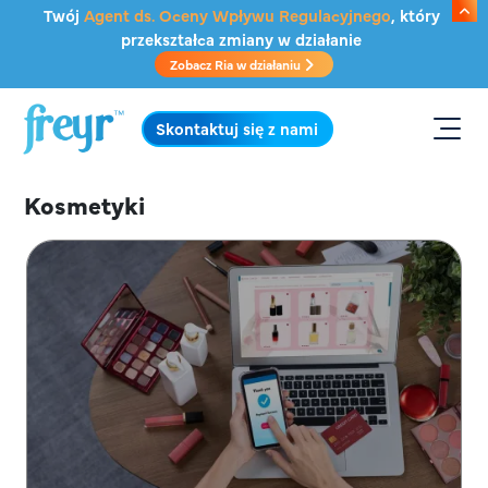
Przejdź do głównej treści
Twój
Agent ds. Oceny Wpływu Regulacyjnego
, który
przekształca zmiany w działanie
Zobacz Ria w działaniu
.
Skontaktuj się z nami
Kosmetyki