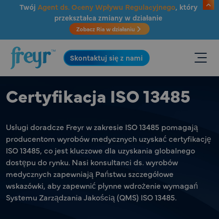
Przejdź do głównej treści
Twój
Agent ds. Oceny Wpływu Regulacyjnego
, który
przekształca zmiany w działanie
Zobacz Ria w działaniu
.
Skontaktuj się z nami
Certyfikacja ISO 13485
Usługi doradcze Freyr w zakresie ISO 13485 pomagają
producentom wyrobów medycznych uzyskać certyfikację
ISO 13485, co jest kluczowe dla uzyskania globalnego
dostępu do rynku. Nasi konsultanci ds. wyrobów
medycznych zapewniają Państwu szczegółowe
wskazówki, aby zapewnić płynne wdrożenie wymagań
Systemu Zarządzania Jakością (QMS) ISO 13485.