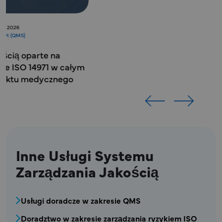
Białe księgi
26 września 2025 r.
Jakość, Zgodność i Audyt (QMS)
Jak przekształcić działania naprawcze
i zapobiegawcze w przewagę
konkurencyjną
Inne Usługi Systemu
Zarządzania Jakością
MDV - Blok menu usług systemu zarządzania 
Usługi doradcze w zakresie QMS
Doradztwo w zakresie zarządzania ryzykiem ISO