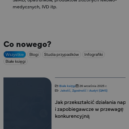
medycznych, IVD itp.
Co nowego?
Wszystkie
Blogi
Studia przypadków
Infografiki
Białe księgi
Blogi
2 września 2
Jakość, Zgodność 
Zarządzanie s
zakresie wyr
strategiczne 