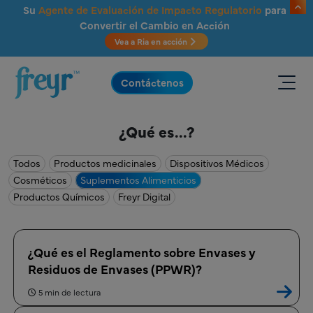
Saltar al contenido principal
Su
Agente de Evaluación de Impacto Regulatorio
para
Convertir el Cambio en Acción
Vea a Ria en acción
.
Contáctenos
¿Qué es...?
Todos
Productos medicinales
Dispositivos Médicos
Cosméticos
Suplementos Alimenticios
Productos Químicos
Freyr Digital
¿Qué es el Reglamento sobre Envases y
Residuos de Envases (PPWR)?
5 min de lectura