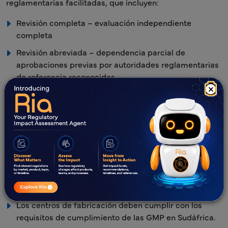
reglamentarias facilitadas, que incluyen:
Revisión completa – evaluación independiente
completa
Revisión abreviada – dependencia parcial de
aprobaciones previas por autoridades reglamentarias
de referencia reconocidas
×
Revisión de verificación – confirmación de aprobación
previa con reevaluación limitada
Estas vías forman parte de la estrategia de confianza de
SAHPRA, que está documentada públicamente y se
utiliza activamente para mejorar la eficiencia y abordar
los retrasos históricos.
5. Cumplimiento de las GMP
Los centros de fabricación deben cumplir con los
requisitos de cumplimiento de las GMP en Sudáfrica.