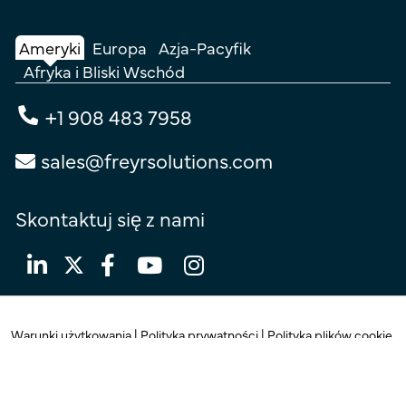
Ameryki
Europa
Azja-Pacyfik
Afryka i Bliski Wschód
+1 908 483 7958
sales@freyrsolutions.com
Skontaktuj się z nami
Warunki użytkowania
|
Polityka prywatności
|
Polityka plików cookie
© Prawa autorskie 2026
Freyr.
Wszelkie prawa zastrzeżone.