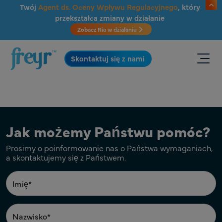
Przejdź do głównej treści
Twój
Agent ds. Oceny Wpływu Regulacyjnego
, który
przekształca zmiany w działanie
Zobacz Ria w działaniu
.
Skontaktuj się z nami
Jak możemy Państwu pomóc?
Prosimy o poinformowanie nas o Państwa wymaganiach,
a skontaktujemy się z Państwem.