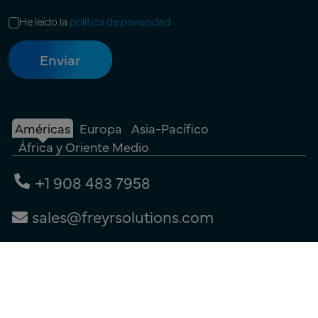
He leído la
política de privacidad
Américas
Europa
Asia-Pacífico
África y Oriente Medio
+1 908 483 7958
sales@freyrsolutions.com
Contacta con nosotros