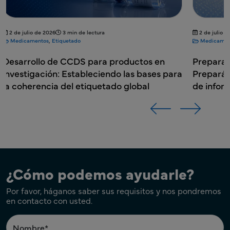
2 de julio de 2026
4 min de lectura
15 de juni
Medicamentos
,
Etiquetado
Medicame
Preparación para el Etiquetado Digital:
Etiquet
Preparándose para la próxima generación
la compl
de información de productos
ciclo de
¿Cómo podemos ayudarle?
Por favor, háganos saber sus requisitos y nos pondremos
en contacto con usted.