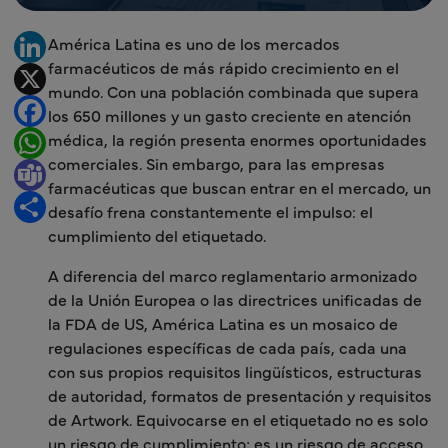
América Latina es uno de los mercados
LinkedIn
farmacéuticos de más rápido crecimiento en el
X
mundo. Con una población combinada que supera
Facebook
los 650 millones y un gasto creciente en atención
médica, la región presenta enormes oportunidades
WhatsApp
comerciales. Sin embargo, para las empresas
Teams
farmacéuticas que buscan entrar en el mercado, un
Share
desafío frena constantemente el impulso: el
cumplimiento del etiquetado.
A diferencia del marco reglamentario armonizado
de la Unión Europea o las directrices unificadas de
la FDA de US, América Latina es un mosaico de
regulaciones específicas de cada país, cada una
con sus propios requisitos lingüísticos, estructuras
de autoridad, formatos de presentación y requisitos
de Artwork. Equivocarse en el etiquetado no es solo
un riesgo de cumplimiento; es un riesgo de acceso