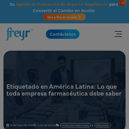
Saltar al contenido principal
Su
Agente de Evaluación de Impacto Regulatorio
para
Convertir el Cambio en Acción
Vea a Ria en acción
.
Contáctenos
Etiquetado en América Latina: Lo que
toda empresa farmacéutica debe saber
12 de mayo de 2026
2 min de lectura
Productos medicinales
Etiquetado