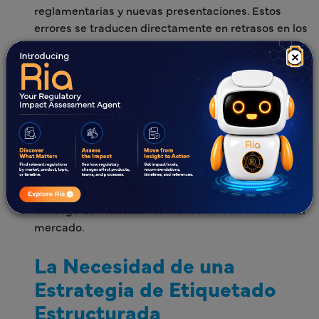
reglamentarias y nuevas presentaciones. Estos
errores se traducen directamente en retrasos en los
lanzamientos de productos y pérdidas de ingresos.
×
Además, los cambios de etiqueta provocados por
actualizaciones reglamentarias globales, como
variaciones de seguridad o indicaciones
actualizadas, deben implementarse localmente de
acuerdo con los procedimientos de gestión de
variaciones, plazos y estructuras de tarifas de cada
país. Sin un proceso estructurado de gestión del
ciclo de vida de las etiquetas, las empresas corren
el riesgo de mantener versiones no conformes en el
mercado.
La Necesidad de una
Estrategia de Etiquetado
Estructurada