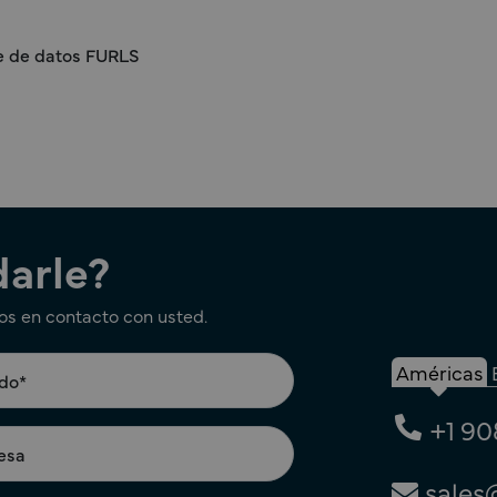
se de datos FURLS
arle?
os en contacto con usted.
Américas
+1 90
sales