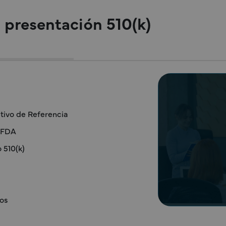
a presentación 510(k)
itivo de Referencia
S FDA
 510(k)
vos