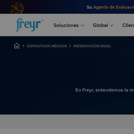
Saltar al contenido principal
Su
Agente de Evaluaci
.
Soluciones
Global
Clien
Ruta de navegación
DISPOSITIVOS MÉDICOS
PRESENTACIÓN 510(K)
En Freyr, entendemos la im