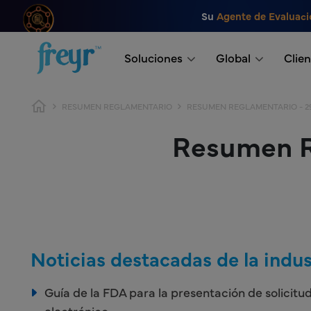
Saltar al contenido principal
Su
Agente de Evaluaci
.
Soluciones
Global
Clien
Ruta de navegación
RESUMEN REGLAMENTARIO
RESUMEN REGLAMENTARIO - 29
Resumen Re
Noticias destacadas de la indus
Guía de la FDA para la presentación de solicit
electrónico