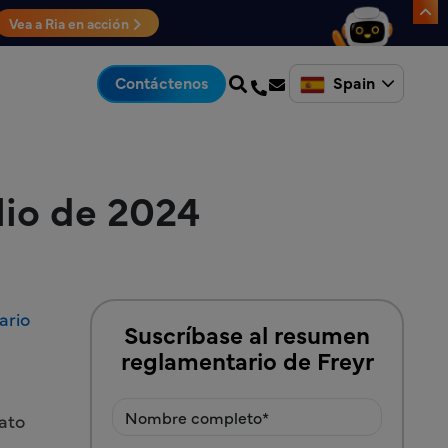
Vea a Ria en acción
Spain
Contáctenos
lio de 2024
ario
Suscríbase al resumen
reglamentario de Freyr
mato