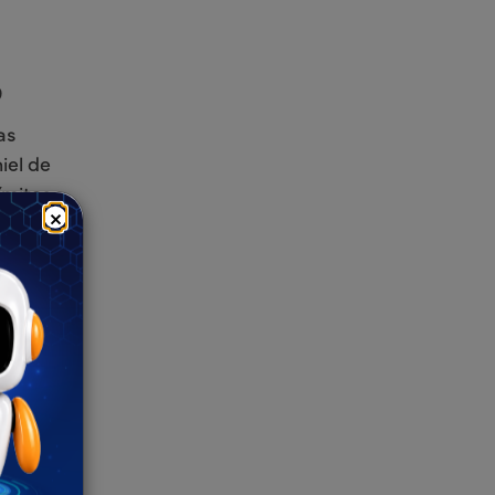
9
as
iel de
ímites
×