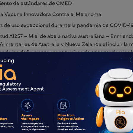
miento de estándares de CMED
ara Vacuna Innovadora Contra el Melanoma
es de uso excepcional durante la pandemia de COVID-1
itud A1257 – Miel de abeja nativa australiana – Enmiend
imentarias de Australia y Nueva Zelanda al incluir la m
ndo las definiciones, los requisitos de etiquetado y los l
as a diversas normas y anexos en el Código de Normas
ulta del REACH del Reino Unido sobre ATRm
no conformes en el Reino Unido.
tras la emisión de un certificado de evaluación (listado