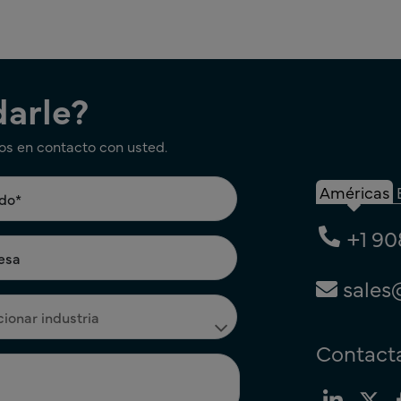
arle?
os en contacto con usted.
Américas
+1 90
sales
Contacta