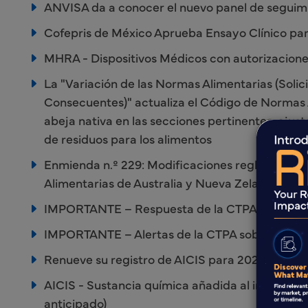
ANVISA da a conocer el nuevo panel de segui
Cofepris de México Aprueba Ensayo Clínico p
MHRA - Dispositivos Médicos con autorizacion
La "Variación de las Normas Alimentarias (Solic
Consecuentes)" actualiza el Código de Normas Al
abeja nativa en las secciones pertinentes, ajusta
de residuos para los alimentos
Enmienda n.º 229: Modificaciones reglamentari
Alimentarias de Australia y Nueva Zelanda
IMPORTANTE – Respuesta de la CTPA a la cons
IMPORTANTE – Alertas de la CTPA sobre CPSRs 
Renueve su registro de AICIS para 2024-25
AICIS - Sustancia química añadida al inventario 
anticipado)