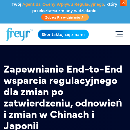
Przejdź do głównej treści
Twój
Agent ds. Oceny Wpływu Regulacyjnego
, który
przekształca zmiany w działanie
Zobacz Ria w działaniu
.
Skontaktuj się z nami
Zapewnianie End-to-End
wsparcia regulacyjnego
dla zmian po
zatwierdzeniu, odnowień
i zmian w Chinach i
Japonii