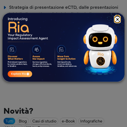
Strategia di presentazione eCTD, dalle presentazioni
iniziali alla gestione del ciclo di vita, in linea con i
×
requisiti di presentazione ANDA dell'Autorità
Competente
Creazione di uno strumento di tracciamento
dettagliato per monitorare tutte le modifiche
apportate durante l'intero ciclo di vita della
pubblicazione
Freyr SUBMIT PRO - Strumento di pubblicazione e
presentazione normativa
Novità?
Tutti
Blog
Casi di studio
e-Book
Infografiche