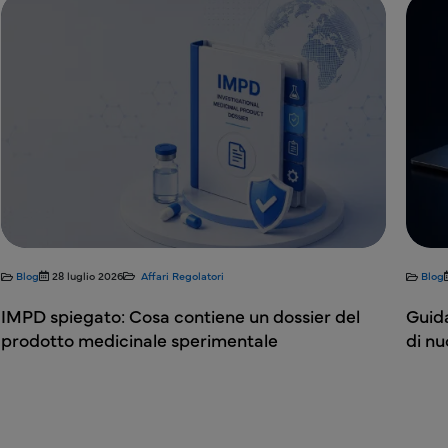
Blog
28 luglio 2026
Affari Regolatori
dossier del
Guida introduttiva al processo di prese
e
di nuovi farmaci (NDS) di Health Canad