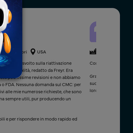
ari Regolatori
USA
Prodotti medicin
lente lavoro svolto sulla riattivazione
Congratulazioni!!! ​
3 di alta qualità, redatto da Freyr. Era
Grazie per il vostro
este pochissime revisioni e non abbiamo
successo, in particol
 o FDA. Nessuna domanda sul CMC: per
loro ultime ore di dur
ivi alle mie numerose richieste, che sono
 ma sempre utili, pur producendo un
Azienda leader di pr
ili e per rispondere in modo rapido ed