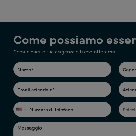
Come possiamo esserl
Comunicaci le tue esigenze e ti contatteremo.