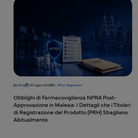
Blog
28 luglio 2026
Affari Regolatori
a NPRA Post-
IMPD spiegato: Cosa contiene un 
tagli che i Titolari
prodotto medicinale sperimental
o (PRH) Sbagliano