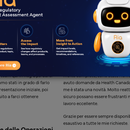
Regno Unito
Prodotti medicinali
Aff
o ricevuto la nostra prima
Si prega di riferire al team l'eccel
tra divisione Brands. Questo
dell'IND. In particolare, il modulo 
 team qui in Reg Ops. Sarei
molto completo, sono state richi
mo stati in grado di farlo
avuto domande da Health Canada
resentazione iniziale, poi
me è stata una novità. Molto reatt
uito a farci ottenere
sicuro possano essere frustranti
lavoro eccellente.
!
Grazie per essere sempre disponib
esaustivo a tutte le mie richieste.
e delle Operazioni