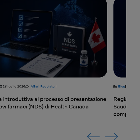
Blog
27 luglio 2026
Affari Regolatori
ntazione
Registrazione di farmaci generici in Arabia
a
Saudita: quando è possibile evitare uno stud
completo di bioequivalenza?