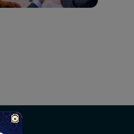
×
enti