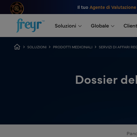
Salta al contenuto principale
Il tuo
Agente di Valutazione
.
Soluzioni
Globale
Client
Breadcrumb
SOLUZIONI
PRODOTTI MEDICINALI
SERVIZI DI AFFARI R
Dossier de
Pan