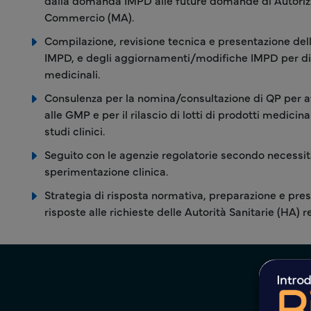
dalla domanda IMPD alle future domande di Autorizz
Commercio (MA).
Compilazione, revisione tecnica e presentazione d
IMPD, e degli aggiornamenti/modifiche IMPD per dive
medicinali.
Consulenza per la nomina/consultazione di QP per af
alle GMP e per il rilascio di lotti di prodotti medicin
studi clinici.
Seguito con le agenzie regolatorie secondo necessi
sperimentazione clinica.
Strategia di risposta normativa, preparazione e pre
risposte alle richieste delle Autorità Sanitarie (HA) r
Cel