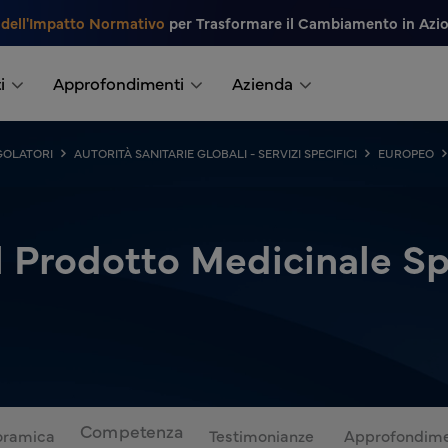
 dell'Impatto Normativo
per Trasformare il Cambiamento in Azi
i
Approfondimenti
Azienda
EGOLATORI
AUTORITÀ SANITARIE GLOBALI - SERVIZI SPECIFICI
EUROPEO
l Prodotto Medicinale S
Competenza
oramica
Testimonianze
Approfondime