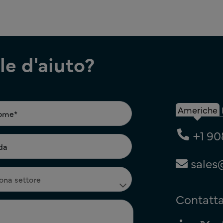
e d'aiuto?
Americhe
+1 90
sales
Contatta