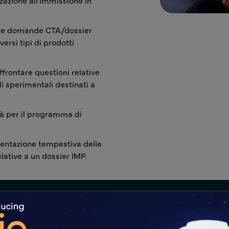
azione all'Immissione in
elle domande CTA/dossier
rsi tipi di prodotti
frontare questioni relative
ali sperimentali destinati a
tà per il programma di
sentazione tempestiva delle
elative a un dossier IMP.
ebrazione del successo dei cli