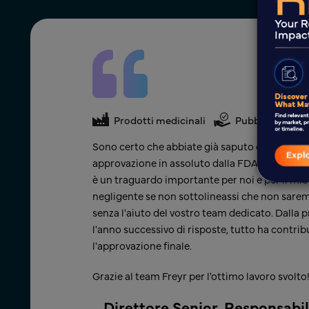
Prodotti medicinali
Pubblicazione
, che ci ha
Sono certo che abbiate già saputo che abbiam
rapidamente
approvazione in assoluto dalla FDA per la nos
o di Freyr verso
è un traguardo importante per noi e per il mio
negligente se non sottolineassi che non sarem
senza l'aiuto del vostro team dedicato. Dalla p
 Operazioni
l'anno successivo di risposte, tutto ha contrib
con sede in India
l'approvazione finale.
Grazie al team Freyr per l'ottimo lavoro svolto
Direttore Senior, Responsabil