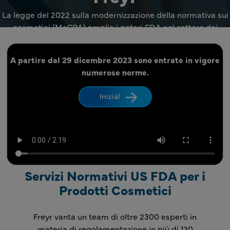
La legge del 2022 sulla modernizzazione della normativa sui
cosmetici (MoCRA) amplia i poteri FDA nel settore dei
cosmetici e della bellezza.
A partire dal 29 dicembre 2023 sono entrate in vigore
numerose norme.
Inizia!
Servizi Normativi US FDA per i
Prodotti Cosmetici
Freyr vanta un team di oltre 2300 esperti in
materia di regolamentazione in più di 120