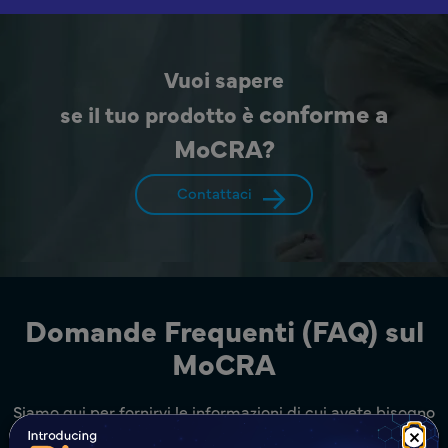
Vuoi sapere
conforme a
se il tuo prodotto è
MoCRA?
Contattaci
Domande Frequenti (FAQ) sul
MoCRA
Siamo qui per fornirvi le informazioni di cui avete bisogno
×
in modo rapido ed efficiente.