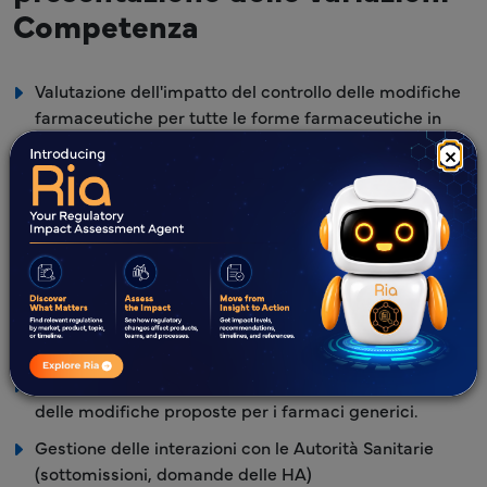
Competenza
Valutazione dell'impatto del controllo delle modifiche
farmaceutiche per tutte le forme farmaceutiche in
tutti i paesi, in conformità con le normative e le linee
×
guida pertinenti.
Preparazione di una strategia pertinente per la
presentazione di modifiche all'MAA.
Preparazione della documentazione normativa di
supporto (ad esempio, sezioni riviste del Modulo 3,
documentazione del Modulo 1) e compilazione dei
pacchetti di presentazione per prodotti finiti e APIs.
Consulenza normativa sulla strategia di presentazione
delle modifiche proposte per i farmaci generici.
Gestione delle interazioni con le Autorità Sanitarie
(sottomissioni, domande delle HA)