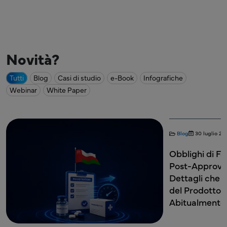
Novità?
Tutti
Blog
Casi di studio
e-Book
Infografiche
Webinar
White Paper
Blog
30 luglio 2026
Affari Regolatori
Blog
Obblighi di Farmacovigilanza NPRA
IMPD
Post-Approvazione in Malesia: I
doss
Dettagli che i Titolari di Registrazione
sper
del Prodotto (PRH) Sbagliano
Abitualmente