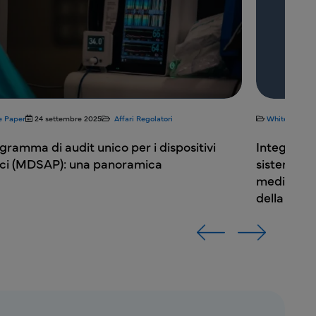
e Paper
24 settembre 2025
Affari Regolatori
White Paper
ogramma di audit unico per i dispositivi
Integrazio
ci (MDSAP): una panoramica
sistemi di 
medici con
della sanit