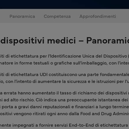
Panoramica
Competenza
Approfondimenti
r dispositivi medici – Panorami
uisiti di etichettatura per l'Identificazione Unica del Disposit
tore in forme testuali o grafiche sull'imballaggio, con l'inten
quisiti di etichettatura UDI costituiscono una parte fondamenta
, con l'intento di aumentare la sicurezza e le istruzioni per l'
ura errata hanno aumentato il tasso di richiamo dei dispositivi
 ad alto rischio. Ciò indica una preoccupante istantanea dei 
rta a gravi danni reputazionali e finanziari a lungo termine. Tr
positivi vengono ritirati ogni anno dalla Food and Drug Adminis
ente impegnati a fornire servizi End-to-End di etichettatura de