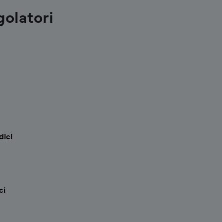
golatori
cco menu
dici
ci