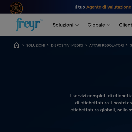
Salta al contenuto principale
Il tuo
Agente di Valutazione
.
Soluzioni
Globale
Client
Breadcrumb
SOLUZIONI
DISPOSITIVI MEDICI
AFFARI REGOLATORI
S
I servizi completi di etichett
di etichettatura. I nostri e
etichettatura globali, nello 