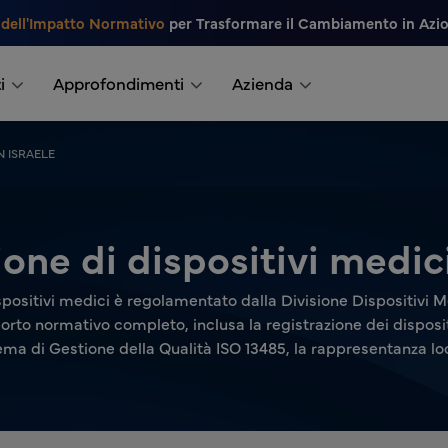
 dell'Impatto Normativo
per Trasformare il Cambiamento in Azi
i
Approfondimenti
Azienda
N ISRAELE
one di dispositivi medici
spositivi medici è regolamentato dalla Divisione Dispositivi Me
porto normativo completo, inclusa la registrazione dei dispositi
ema di Gestione della Qualità ISO 13485, la rappresentanza loc