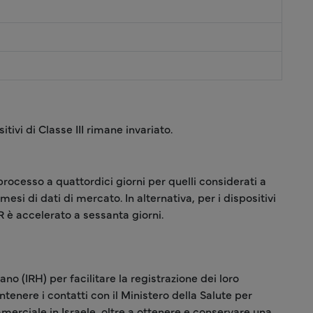
tivi di Classe III rimane invariato.
processo a quattordici giorni per quelli considerati a
esi di dati di mercato. In alternativa, per i dispositivi
R è accelerato a sessanta giorni.
no (IRH) per facilitare la registrazione dei loro
tenere i contatti con il Ministero della Salute per
mmerciale in Israele, oltre a ottenere e conservare una