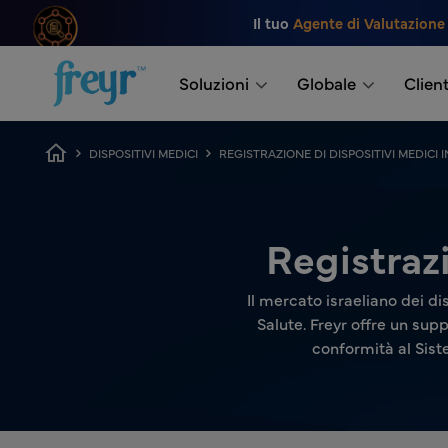
Salta al contenuto principale
Il tuo
Agente di Valutazione
.
Soluzioni
Globale
Client
Breadcrumb
DISPOSITIVI MEDICI
REGISTRAZIONE DI DISPOSITIVI MEDICI I
Registrazi
Il mercato israeliano dei di
Salute. Freyr offre un sup
conformità al Sist