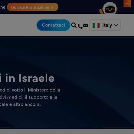
one
Guarda Ria in azione
Italy
Contattaci
 in Israele
dici sotto il Ministero della
vi medici, il supporto alla
ale e altro ancora.