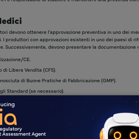
Medici
uttori devono ottenere l'approvazione preventiva in uno dei m
ti. I produttori con approvazioni esistenti in uno dei paesi di 
e. Successivamente, devono presentare la documentazione ric
izzazione/CE.
o di Libera Vendita (CFS).
conosciuta di Buone Pratiche di Fabbricazione (GMP).
 gli Standard (se necessario).