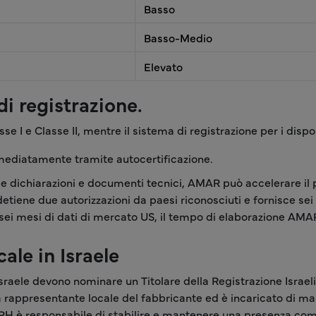
Basso
Basso-Medio
Elevato
i registrazione.
e I e Classe II, mentre il sistema di registrazione per i disposi
immediatamente tramite autocertificazione.
rie dichiarazioni e documenti tecnici, AMAR può accelerare il 
etiene due autorizzazioni da paesi riconosciuti e fornisce sei m
e sei mesi di dati di mercato US, il tempo di elaborazione AMA
le in Israele
Israele devono nominare un Titolare della Registrazione Israelia
a rappresentante locale del fabbricante ed è incaricato di man
un IRH è responsabile di stabilire e mantenere una presenza co