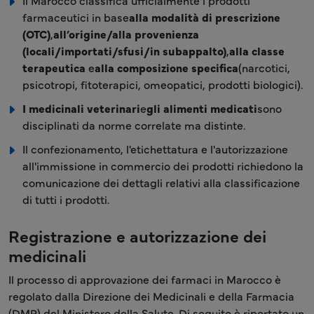
Il Marocco classifica ufficialmente i prodotti
farmaceutici in base
alla modalità di prescrizione
(OTC)
,
all’origine/alla provenienza
(locali/importati/sfusi/in subappalto)
,
alla classe
terapeutica
e
alla composizione specifica
(narcotici,
psicotropi, fitoterapici, omeopatici, prodotti biologici).
I medicinali veterinari
e
gli alimenti medicati
sono
disciplinati da norme correlate ma distinte.
Il confezionamento, l'etichettatura e l'autorizzazione
all'immissione in commercio dei prodotti richiedono la
comunicazione dei dettagli relativi alla classificazione
di tutti i prodotti.
Registrazione e autorizzazione dei
medicinali
Il processo di approvazione dei farmaci in Marocco è
regolato dalla Direzione dei Medicinali e della Farmacia
(DMP) del Ministero della Salute. Di seguito è riportato un