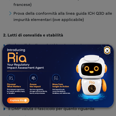
francese)
Prova della conformità alla linea guida ICH Q3D alle
impurità elementari (ove applicabile)
2. Lotti di convalida e stabilità
Per
i medicinali prodotti localmente:
devono essere
×
presentati studi di convalida e di stabilità relativi a 3
lotti di produzione (di cui almeno uno su scala
industriale).
Per
i medicinali importati:
sono richiesti i dati di
convalida e di stabilità relativi a 3 lotti industriali, salvo
diversa motivazione.
3. Valutazione scientifica
Il DMP valuta il fascicolo per quanto riguarda: