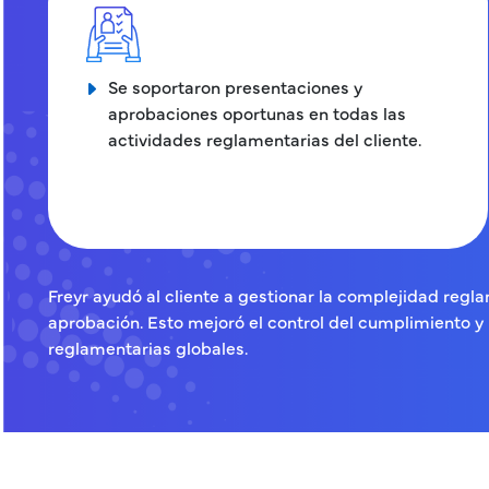
Se soportaron presentaciones y
aprobaciones oportunas en todas las
actividades reglamentarias del cliente.
Freyr ayudó al cliente a gestionar la complejidad reg
aprobación. Esto mejoró el control del cumplimiento y
reglamentarias globales.