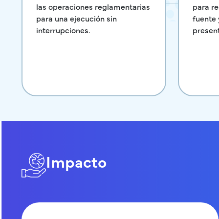
para r
las operaciones reglamentarias
fuente 
para una ejecución sin
present
interrupciones.
Impacto