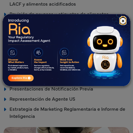
LACF y alimentos acidificados
Revisión de envases y etiquetas de alimentos
×
Clasificación de Productos de la FDA (Alimentos y
Suplementos Dietéticos).
Evaluación de Ingredientes/Fórmula
Revisión del panel de información nutricional y
suplementos
Consultoría de la Propuesta 65 (California)
Revisión y justificación de declaraciones
Presentaciones de Notificación Previa
Representación de Agente US
Estrategia de Marketing Reglamentaria e Informe de
Inteligencia