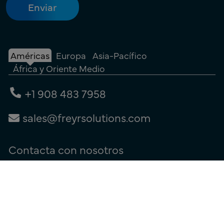
Américas
Europa
Asia-Pacífico
África y Oriente Medio
+1 908 483 7958
sales@freyrsolutions.com
Contacta con nosotros
Términos de uso
|
Política de privacidad
|
Política de cookies