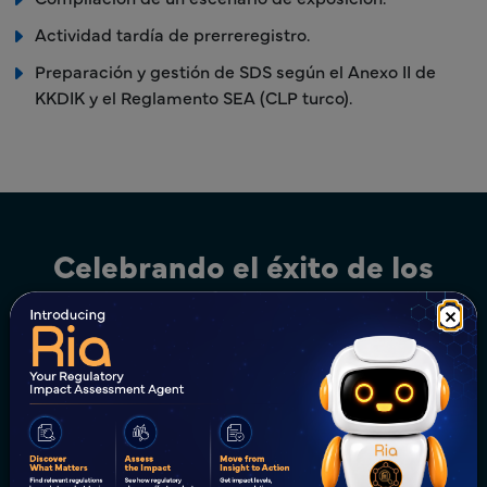
Actividad tardía de prerreregistro.
Preparación y gestión de SDS según el Anexo II de
KKDIK y el Reglamento SEA (CLP turco).
Celebrando el éxito de los
clientes
×
Productos Químicos
Productos Químicos
Países Bajos
Productos Químicos
EE. UU.
Cumplimiento de Productos
Global