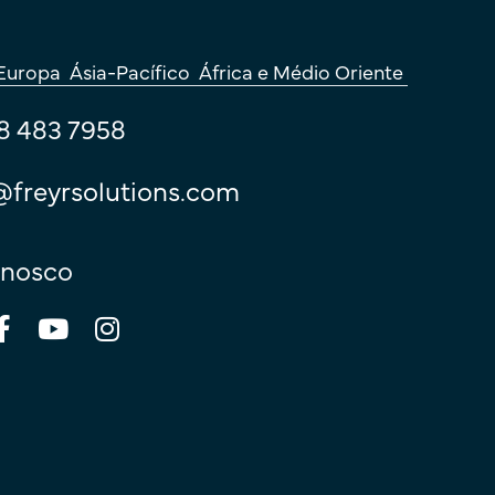
Europa
Ásia-Pacífico
África e Médio Oriente
8 483 7958
@freyrsolutions.com
nnosco