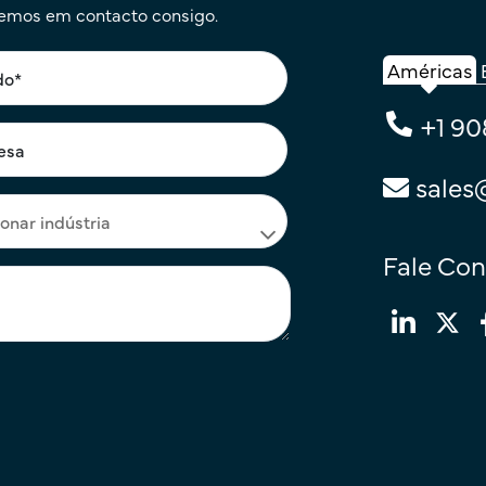
remos em contacto consigo.
Américas
+1 90
sales
Fale Co